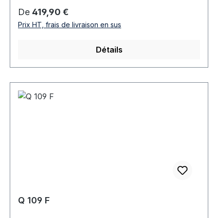
Prix régulier :
De
419,90 €
Prix HT, frais de livraison en sus
Détails
Q 109 F