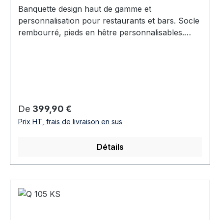
Banquette design haut de gamme et
personnalisation pour restaurants et bars. Socle
rembourré, pieds en hêtre personnalisables.
Largeur libre, angles 90° inclus.
Prix régulier :
De
399,90 €
Prix HT, frais de livraison en sus
Détails