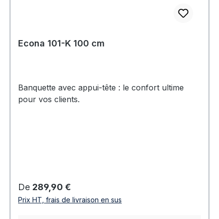
Econa 101-K 100 cm
Banquette avec appui-tête : le confort ultime
pour vos clients.
Prix régulier :
De
289,90 €
Prix HT, frais de livraison en sus