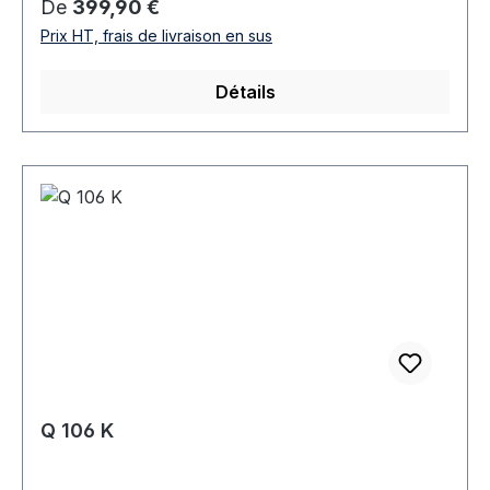
Prix régulier :
De
399,90 €
Prix HT, frais de livraison en sus
Détails
Q 106 K