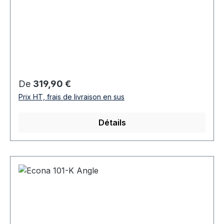
Prix régulier :
De
319,90 €
Prix HT, frais de livraison en sus
Détails