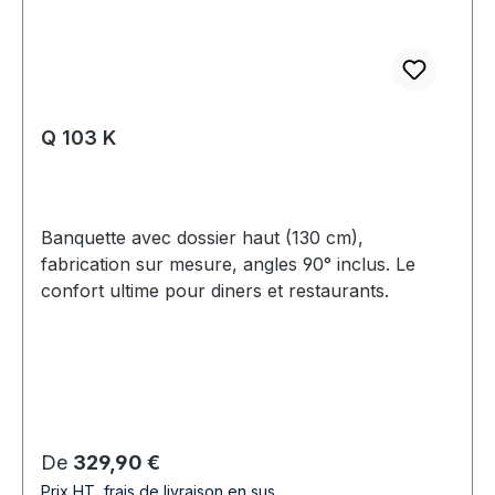
Q 103 K
Banquette avec dossier haut (130 cm),
fabrication sur mesure, angles 90° inclus. Le
confort ultime pour diners et restaurants.
Prix régulier :
De
329,90 €
Prix HT, frais de livraison en sus