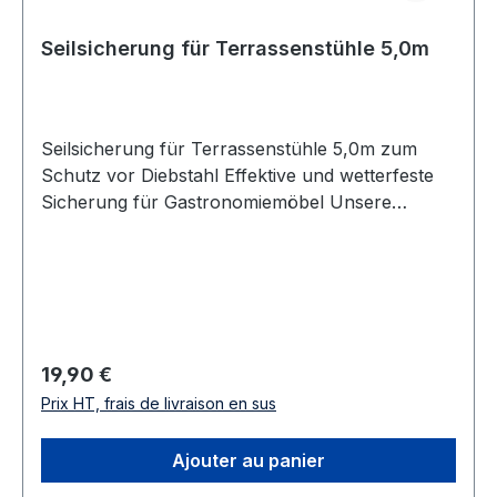
Seilsicherung für Terrassenstühle 5,0m
Seilsicherung für Terrassenstühle 5,0m zum
Schutz vor Diebstahl Effektive und wetterfeste
Sicherung für Gastronomiemöbel Unsere
professionelle Seilsicherung bietet zuverlässigen
Diebstahlschutz für Ihr gewerbliches Mobiliar im
Außenbereich. Speziell entwickelt für den
Einsatz in Restaurants, Cafés, Hotels und
Veranstaltungsservices, kombiniert sie ein
robustes, kunststoffummanteltes Drahtseil mit
Prix régulier :
19,90 €
einem wetterbeständigen Schloss. Das
Prix HT, frais de livraison en sus
widerstandsfähige Material und die einfache
Handhabung sorgen dafür, dass Ihre Möbel
Ajouter au panier
dauerhaft und sicher vor Diebstahl und
Vandalismus geschützt sind. Setzen Sie auf eine