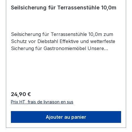
Seilsicherung für Terrassenstühle 10,0m
Seilsicherung für Terrassenstühle 10,0m zum
Schutz vor Diebstahl Effektive und wetterfeste
Sicherung für Gastronomiemöbel Unsere
professionelle Seilsicherung bietet zuverlässigen
Diebstahlschutz für Ihr gewerbliches Mobiliar im
Außenbereich. Speziell entwickelt für den
Einsatz in Restaurants, Cafés, Hotels und
Veranstaltungsservices, kombiniert sie ein
robustes, kunststoffummanteltes Drahtseil mit
Prix régulier :
24,90 €
einem wetterbeständigen Schloss. Das
Prix HT, frais de livraison en sus
widerstandsfähige Material und die einfache
Handhabung sorgen dafür, dass Ihre Möbel
Ajouter au panier
dauerhaft und sicher vor Diebstahl und
Vandalismus geschützt sind. Setzen Sie auf eine