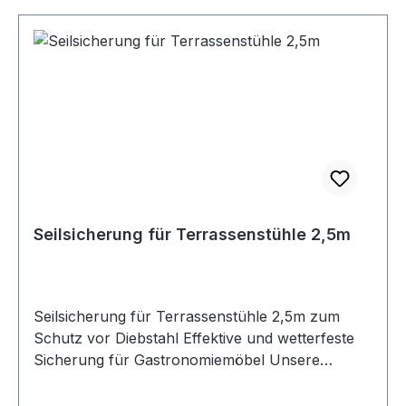
langlebige, unkomplizierte Lösung für Ihre
Gastronomiemöbel! Maße Länge: 1000 cm
Eigenschaften Drahtseil 6 mm + 1 mm Kunststoff,
schwarzer Kunststoffmantel Ein universeller
Schlüssel für alle Schlösser, 2 Schlüssel werden
mitgeliefert Schnell und einfach zu bedienen,
ideal für den Outdoor-Bereich Professionelle
Produktberatung direkt über unsere
Fachberater.
Seilsicherung für Terrassenstühle 2,5m
Seilsicherung für Terrassenstühle 2,5m zum
Schutz vor Diebstahl Effektive und wetterfeste
Sicherung für Gastronomiemöbel Unsere
professionelle Seilsicherung bietet zuverlässigen
Diebstahlschutz für Ihr gewerbliches Mobiliar im