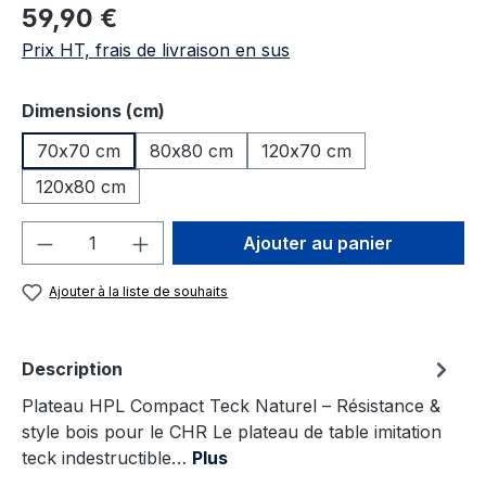
Prix régulier :
59,90 €
Prix HT, frais de livraison en sus
Sélectionnez
Dimensions (cm)
70x70 cm
80x80 cm
120x70 cm
120x80 cm
Quantité de produit : Entrez la quantité
Ajouter au panier
Ajouter à la liste de souhaits
Description
Plateau HPL Compact Teck Naturel – Résistance &
style bois pour le CHR Le plateau de table imitation
teck indestructible…
Plus