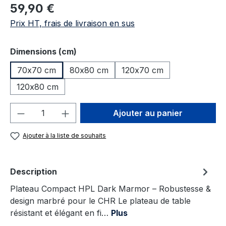
Prix régulier :
59,90 €
Prix HT, frais de livraison en sus
Sélectionnez
Dimensions (cm)
70x70 cm
80x80 cm
120x70 cm
120x80 cm
Quantité de produit : Entrez la quantité
Ajouter au panier
Ajouter à la liste de souhaits
Description
Plateau Compact HPL Dark Marmor – Robustesse &
design marbré pour le CHR Le plateau de table
résistant et élégant en fi…
Plus