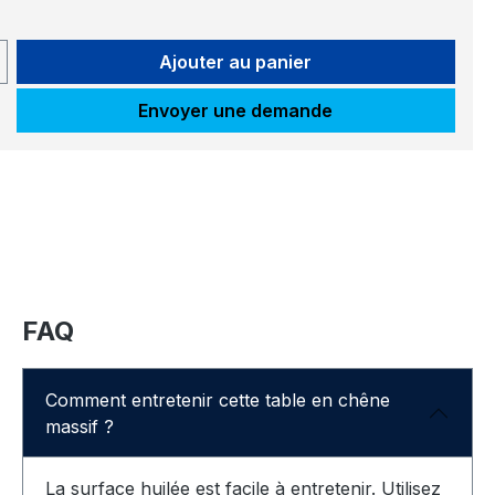
uit : Entrez la quantité souhaitée ou ut
Ajouter au panier
Envoyer une demande
FAQ
Comment entretenir cette table en chêne
massif ?
La surface huilée est facile à entretenir. Utilisez