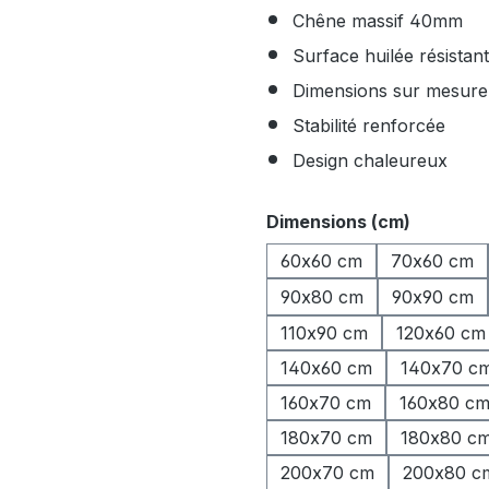
Chêne massif 40mm
Surface huilée résistan
Dimensions sur mesure
Stabilité renforcée
Design chaleureux
Sélectionnez
Dimensions (cm)
60x60 cm
70x60 cm
90x80 cm
90x90 cm
110x90 cm
120x60 cm
140x60 cm
140x70 c
160x70 cm
160x80 c
180x70 cm
180x80 c
200x70 cm
200x80 c