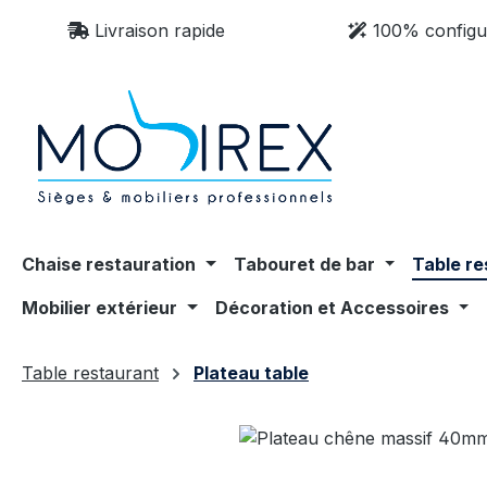
sser au contenu principal
Passer à la recherche
Passer à la navigation principale
Livraison rapide
100% configu
Chaise restauration
Tabouret de bar
Table re
Mobilier extérieur
Décoration et Accessoires
Table restaurant
Plateau table
Ignorer la galerie d'images