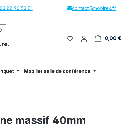
03 88 90 53 81
contact@mobirex.fr
0,00 €
Le p
ure.
anquet
Mobilier salle de conférence
êne massif 40mm