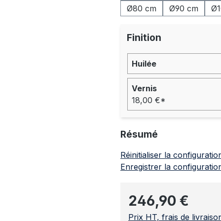
Ø80 cm
Ø90 cm
Ø1
Finition
Huilée
Vernis
18,00 €*
Résumé
Réinitialiser la configuratio
Enregistrer la configuratio
Prix régulier :
246,90 €
Prix HT, frais de livrais