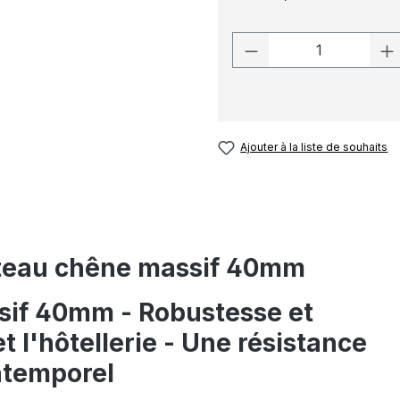
Quantité de prod
Ajouter à la liste de souhaits
lateau chêne massif 40mm
sif 40mm - Robustesse et
t l'hôtellerie - Une résistance
intemporel