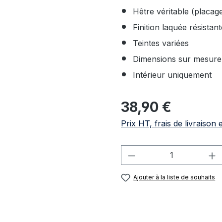
Hêtre véritable (placa
Finition laquée résistant
Teintes variées
Dimensions sur mesure
Intérieur uniquement
Prix régulier :
38,90 €
Prix HT, frais de livraison 
Quantité de produi
Ajouter à la liste de souhaits