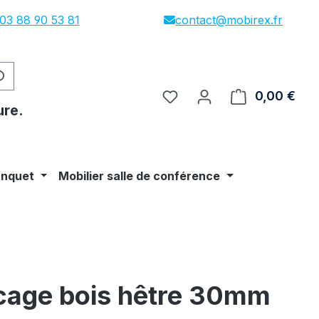
03 88 90 53 81
contact@mobirex.fr
0,00 €
Le p
ure.
anquet
Mobilier salle de conférence
acage bois hêtre 30mm