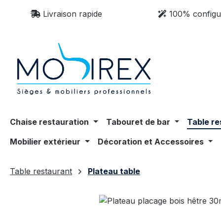
sser au contenu principal
Passer à la recherche
Passer à la navigation principale
Livraison rapide
100% configu
Chaise restauration
Tabouret de bar
Table re
Mobilier extérieur
Décoration et Accessoires
Table restaurant
Plateau table
Ignorer la galerie d'images