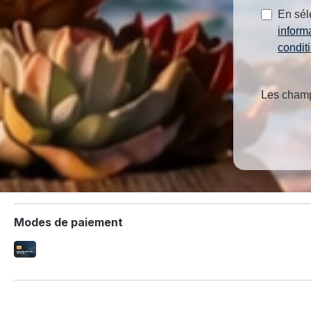
En sél
inform
condit
Les champs
Modes de paiement