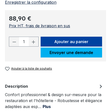
Enregistrer la configuration
Prix régulier :
88,90 €
Prix HT, frais de livraison en sus
Quantité de produit : Entrez la quantit
Ajouter au panier
Envoyer une demande
Ajouter à la liste de souhaits
Description
Confort professionnel & design sur-mesure pour la
restauration et l'hôtellerie - Robustesse et élégance
adaptées aux esp…
Plus