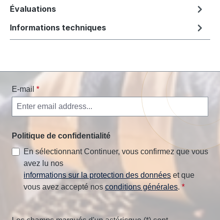
Évaluations
Informations techniques
E-mail
*
Politique de confidentialité
En sélectionnant Continuer, vous confirmez que vous
avez lu nos
informations sur la protection des données
et que
vous avez accepté nos
conditions générales
.
*