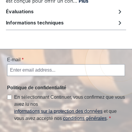
est conçue pour offrir un con…
Plus
Évaluations
Informations techniques
E-mail
*
Politique de confidentialité
En sélectionnant Continuer, vous confirmez que vous
avez lu nos
informations sur la protection des données
et que
vous avez accepté nos
conditions générales
.
*