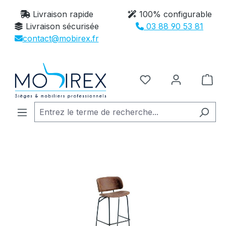
Passer au contenu principal
Livraison rapide
100% configurable
Livraison sécurisée
03 88 90 53 81
contact@mobirex.fr
Vous avez 0 article
Le 
Ignorer la galerie d'images