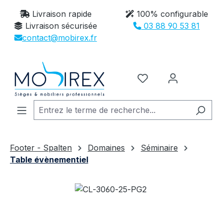
Passer au contenu principal
Livraison rapide
100% configurable
Livraison sécurisée
03 88 90 53 81
contact@mobirex.fr
Vous avez 0 article
Footer - Spalten
Domaines
Séminaire
Table évènementiel
Ignorer la galerie d'images