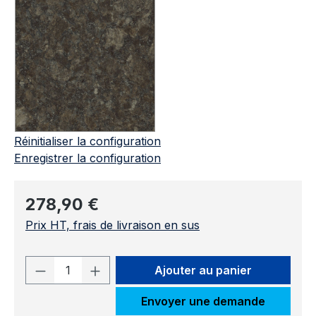
Réinitialiser la configuration
Enregistrer la configuration
Prix régulier :
278,90 €
Prix HT, frais de livraison en sus
Quantité de produit : Entrez la quantit
Ajouter au panier
Envoyer une demande