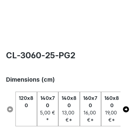
CL‑3060‑25‑PG2
Dimensions (cm)
120x8
140x7
140x8
160x7
160x8
180
0
0
0
0
0
0
5,00 €
13,00
16,00
19,00
29,
*
€*
€*
€*
€