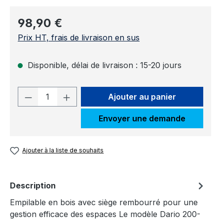
Prix régulier :
98,90 €
Prix HT, frais de livraison en sus
Disponible, délai de livraison : 15-20 jours
Quantité de produit : Entrez la quantit
Ajouter au panier
Envoyer une demande
Ajouter à la liste de souhaits
Description
Empilable en bois avec siège rembourré pour une
gestion efficace des espaces Le modèle Dario 200-