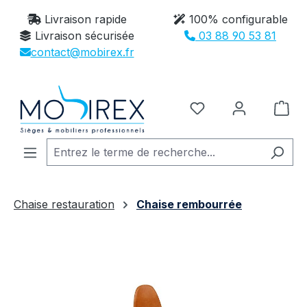
Passer au contenu principal
Livraison rapide
100% configurable
Livraison sécurisée
03 88 90 53 81
contact@mobirex.fr
Vous avez 0 article
Le 
Chaise restauration
Chaise rembourrée
Ignorer la galerie d'images