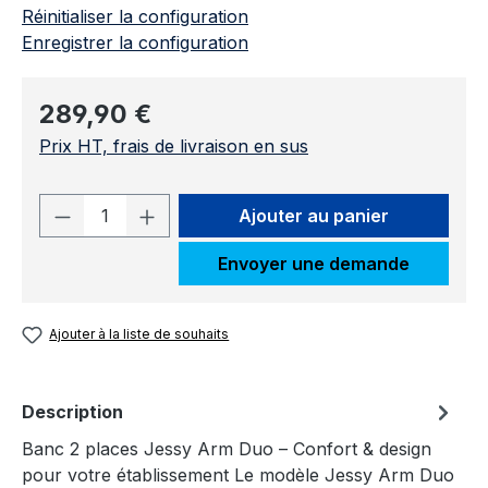
Réinitialiser la configuration
Enregistrer la configuration
Prix régulier :
289,90 €
Prix HT, frais de livraison en sus
Quantité de produit : Entrez la quantit
Ajouter au panier
Envoyer une demande
Ajouter à la liste de souhaits
Description
Banc 2 places Jessy Arm Duo – Confort & design
pour votre établissement Le modèle Jessy Arm Duo