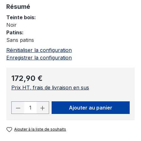
Résumé
Teinte bois:
Noir
Patins:
Sans patins
Réinitialiser la configuration
Enregistrer la configuration
Prix régulier :
172,90 €
Prix HT, frais de livraison en sus
Quantité de produit : Entrez la quantit
Ajouter au panier
Ajouter à la liste de souhaits