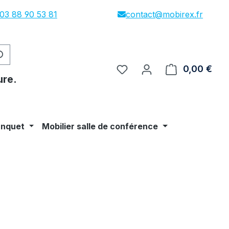
03 88 90 53 81
contact@mobirex.fr
0,00 €
Le p
ure.
anquet
Mobilier salle de conférence