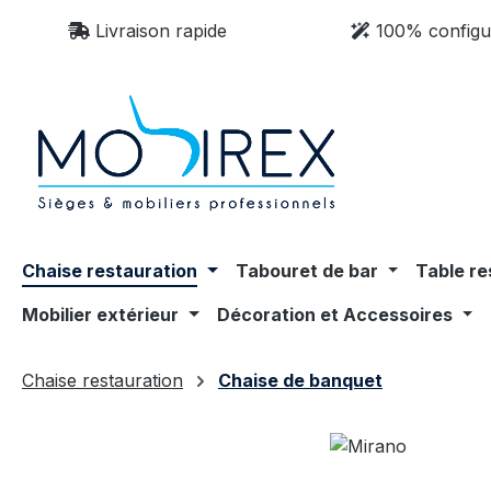
sser au contenu principal
Passer à la recherche
Passer à la navigation principale
Livraison rapide
100% configu
Chaise restauration
Tabouret de bar
Table re
Mobilier extérieur
Décoration et Accessoires
Chaise restauration
Chaise de banquet
Ignorer la galerie d'images