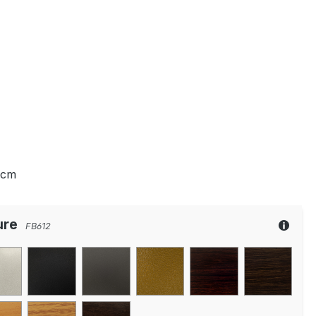
 cm
ure
FB612