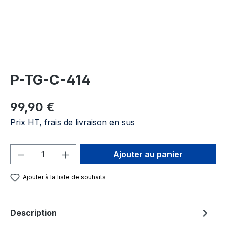
P-TG-C-414
Prix régulier :
99,90 €
Prix HT, frais de livraison en sus
Quantité de produit : Entrez la quantité
Ajouter au panier
Ajouter à la liste de souhaits
Description