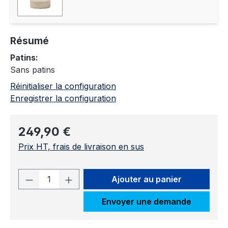
Résumé
Patins:
Sans patins
Réinitialiser la configuration
Enregistrer la configuration
Prix régulier :
249,90 €
Prix HT, frais de livraison en sus
Quantité de produit : Entrez la quantit
Ajouter au panier
Envoyer une demande