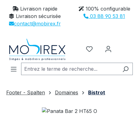
Passer au contenu principal
Livraison rapide
100% configurable
Livraison sécurisée
03 88 90 53 81
contact@mobirex.fr
Vous avez 0 article
Footer - Spalten
Domaines
Bistrot
Ignorer la galerie d'images