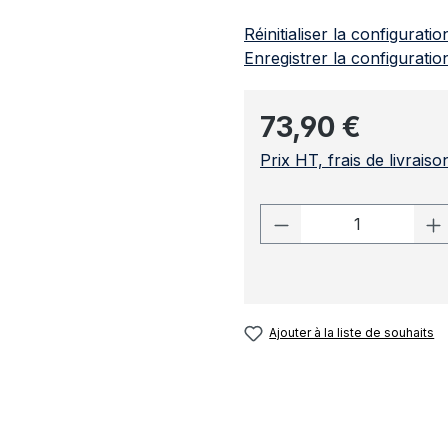
Réinitialiser la configuratio
Enregistrer la configuratio
Prix régulier :
73,90 €
Prix HT, frais de livrais
Quantité de prod
Ajouter à la liste de souhaits