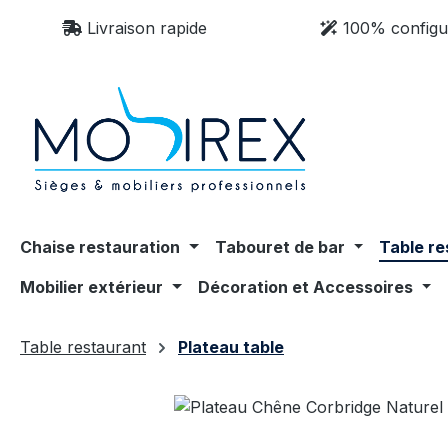
sser au contenu principal
Passer à la recherche
Passer à la navigation principale
Livraison rapide
100% configu
Chaise restauration
Tabouret de bar
Table re
Mobilier extérieur
Décoration et Accessoires
Table restaurant
Plateau table
Ignorer la galerie d'images