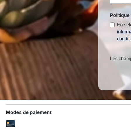
Politique 
En sél
inform
condit
Les champs
Modes de paiement