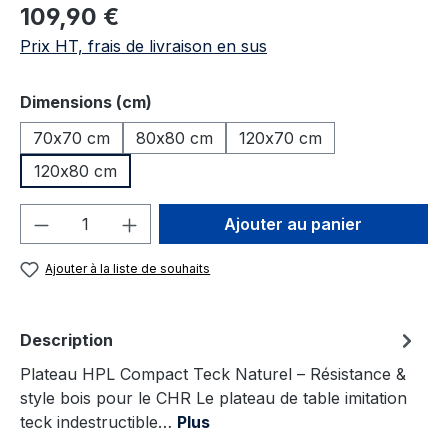
Prix régulier :
109,90 €
Prix HT, frais de livraison en sus
Sélectionnez
Dimensions (cm)
70x70 cm
80x80 cm
120x70 cm
120x80 cm
Quantité de produit : Entrez la quantité
Ajouter au panier
Ajouter à la liste de souhaits
Description
Plateau HPL Compact Teck Naturel – Résistance &
style bois pour le CHR Le plateau de table imitation
teck indestructible…
Plus