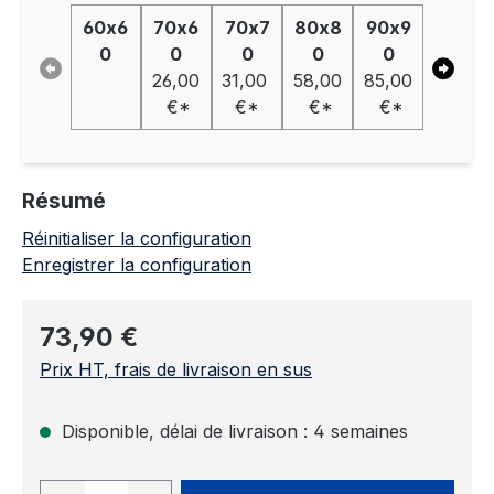
60x6
70x6
70x7
80x8
90x9
110x7
0
0
0
0
0
0
26,00
31,00
58,00
85,00
82,00
€*
€*
€*
€*
€*
Résumé
Réinitialiser la configuration
Enregistrer la configuration
Prix régulier :
73,90 €
Prix HT, frais de livraison en sus
Disponible, délai de livraison : 4 semaines