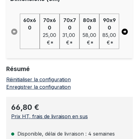
60x6
70x6
70x7
80x8
90x9
110x7
0
0
0
0
0
0
25,00
31,00
58,00
85,00
82,00
€*
€*
€*
€*
€*
Résumé
Réinitialiser la configuration
Enregistrer la configuration
Prix régulier :
66,80 €
Prix HT, frais de livraison en sus
Disponible, délai de livraison : 4 semaines