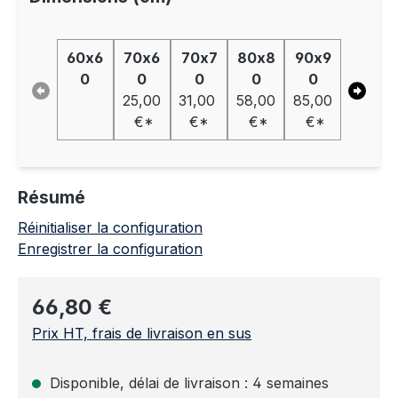
60x6
70x6
70x7
80x8
90x9
110x7
0
0
0
0
0
0
25,00
31,00
58,00
85,00
82,00
€*
€*
€*
€*
€*
Résumé
Réinitialiser la configuration
Enregistrer la configuration
Prix régulier :
66,80 €
Prix HT, frais de livraison en sus
Disponible, délai de livraison : 4 semaines