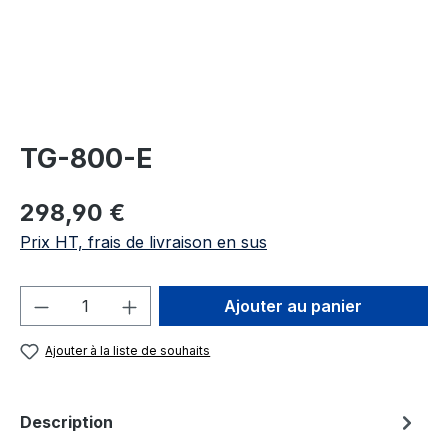
TG-800-E
Prix régulier :
298,90 €
Prix HT, frais de livraison en sus
Quantité de produit : Entrez la quantité
Ajouter au panier
Ajouter à la liste de souhaits
Description