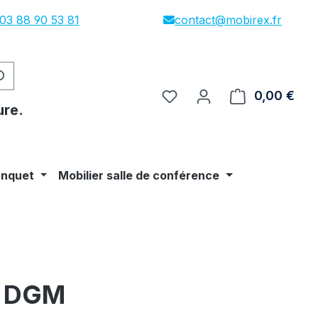
03 88 90 53 81
contact@mobirex.fr
0,00 €
Le p
ure.
anquet
Mobilier salle de conférence
m DGM