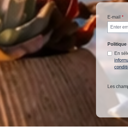
E-mail
*
Politique 
En sél
inform
condit
Les champs