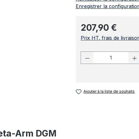
Enregistrer la configuratio
Prix régulier :
207,90 €
Prix HT, frais de livrais
Quantité de prod
Ajouter à la liste de souhaits
iseta-Arm DGM