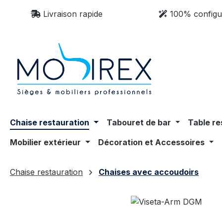
sser au contenu principal
Passer à la recherche
Passer à la navigation principale
Livraison rapide
100% configu
Chaise restauration
Tabouret de bar
Table re
Mobilier extérieur
Décoration et Accessoires
Chaise restauration
Chaises avec accoudoirs
Ignorer la galerie d'images