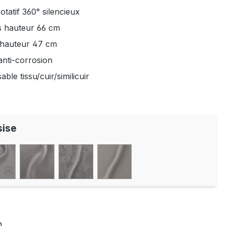
otatif 360° silencieux
 hauteur 66 cm
 hauteur 47 cm
anti-corrosion
le tissu/cuir/similicuir
sise
n