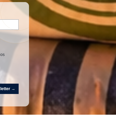
nos
sletter →