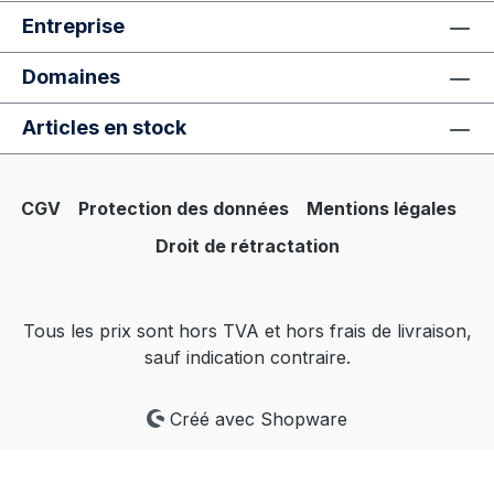
personnaliser les couleurs ou les
Entreprise
matériaux ? Contactez-nous pour une
consultation gratuite sur les options
Domaines
disponibles. Les couleurs affichées
peuvent différer légèrement en raison des
Articles en stock
paramètres d'écran. Pour toute garantie
de couleur, contactez notre équipe pour
recevoir des échantillons ou commandez-
CGV
Protection des données
Mentions légales
les directement en ligne sur notre site
Droit de rétractation
internet.
Tous les prix sont hors TVA et hors frais de livraison,
sauf indication contraire.
Créé avec Shopware