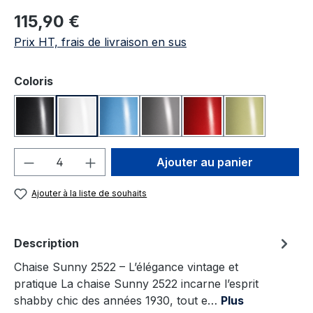
Prix régulier :
115,90 €
Prix HT, frais de livraison en sus
Sélectionnez
Coloris
Anthracite
Blanc
Bleu
Gris
Rouge
Vert
Quantité de produit : Entrez la quantité
Ajouter au panier
Ajouter à la liste de souhaits
Description
Chaise Sunny 2522 – L’élégance vintage et
pratique La chaise Sunny 2522 incarne l’esprit
shabby chic des années 1930, tout e…
Plus