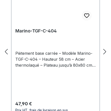
Marino-TGF-C-404
Piètement base carrée – Modèle Marino-
TGF-C-404 – Hauteur 58 cm – Acier
thermolaqué – Plateau jusqu’à 80x80 cm –
Usage intérieur professionnel Le Marino-
TGF-C-404 est un piètement de table bas
simple colonne, en acier, conçu pour les
professionnels du secteur CHR (cafés,
hôtels, restaurants) et les établissements
recevant du public. Sa hauteur de 58 cm
Prix régulier :
47,90 €
en fait une solution idéale pour des
Prix HT, frais de livraison en sus