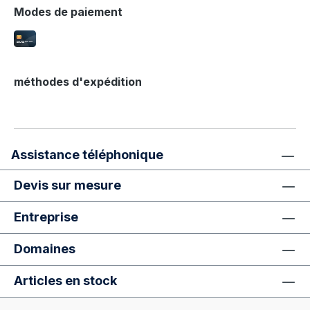
livré démonté, avec les éléments
Modes de paiement
une utilisation professionnelle avec une
nécessaires à son assemblage.
construction robuste et une empilabilité
pratique, idéale pour les espaces de
grande capacité. Quelle est la couleur du
bois ? Le Dario 200-P-ST-Eco BN est
méthodes d'expédition
principalement disponible en hêtre
naturel, mais peut également être proposé
en Wenge sur demande. Quels sont les
choix de revêtements pour le siège ? Le
Assistance téléphonique
siège rembourré est disponible en cuir
artificiel, cuir véritable ou tissu, selon vos
Devis sur mesure
préférences. Vous souhaitez
personnaliser les couleurs ou les
Entreprise
matériaux ? Contactez-nous pour une
consultation gratuite sur les options
Domaines
disponibles. Les couleurs affichées
peuvent différer légèrement en raison des
Articles en stock
paramètres d'écran. Pour toute garantie