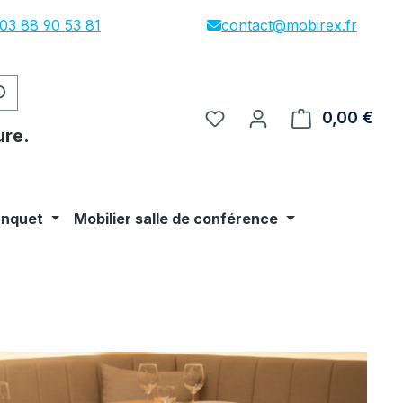
03 88 90 53 81
contact@mobirex.fr
0,00 €
Le p
ure.
anquet
Mobilier salle de conférence