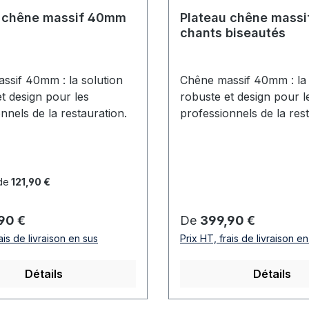
e Conditionnement : Lot
u chêne massif 40mm
Plateau chêne mass
ds Dimensions disponibles
chants biseautés
 : au choix 43cm ; 71cm ;
geur : au choix 68cm ;
on la configuration de
ssif 40mm : la solution
Chêne massif 40mm : la 
aux Section du profil : 75
t design pour les
robuste et design pour l
– Épaisseur 1,2
nnels de la restauration.
professionnels de la rest
 pour un usage intensif
aux chocs, à l’humidité et
uits de nettoyage
cile à entretenir – surface
de
121,90 €
on poreuse Compatible
nombreux plateaux (bois,
lier :
Prix régulier :
90 €
De
399,90 €
, compact,
lications idéales :Tables
ais de livraison en sus
Prix HT, frais de livraison e
ration collective Mobilier
ria, brasserie, bar, hôtel,
Détails
Détails
thé Salles de réunion,
ques, établissements