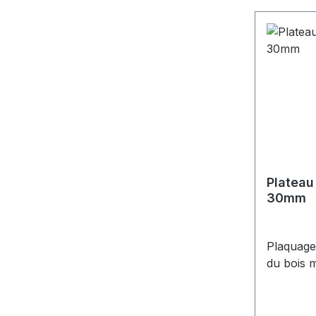
scolaire
de cowor
d'accueil
Conditio
partout 
renforcé 
non inclu
matériau 
Plateau
30mm
Plaquage
du bois m