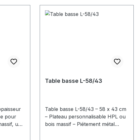
Table basse L-58/43
épaisseur
Table basse L-58/43 – 58 x 43 cm
me pour
– Plateau personnalisable HPL ou
massif, une
bois massif – Piétement métal
ne beauté
noir Apportez une touche
tien
contemporaine et fonctionnelle à