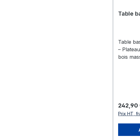
Table b
Table ba
– Platea
bois mass
noir Appo
polyvale
avec la t
spéciale
professio
de l’hôte
Prix régu
242,90 
son piét
Prix HT, fr
de luge e
plateau, 
parfait e
fonctionn