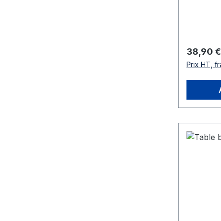
Prix régu
38,90 €
Prix HT, fr