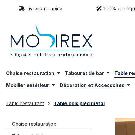
sser au contenu principal
Passer à la recherche
Passer à la navigation principale
Livraison rapide
100% configu
Chaise restauration
Tabouret de bar
Table re
Mobilier extérieur
Décoration et Accessoires
Table restaurant
Table bois pied métal
Chaise restauration