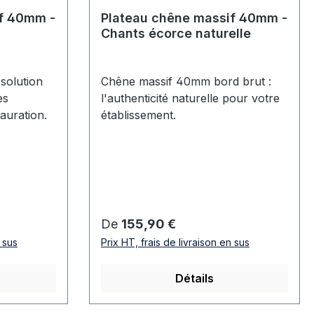
if 40mm -
Plateau chêne massif 40mm -
Chants écorce naturelle
solution
Chêne massif 40mm bord brut :
es
l'authenticité naturelle pour votre
auration.
établissement.
Prix régulier :
De
155,90 €
n sus
Prix HT, frais de livraison en sus
Détails