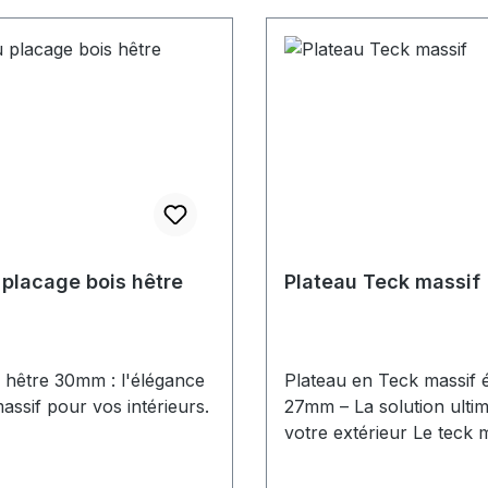
s Aménagement de zones
king ou d'espaces
 du public Livraison &
nnement :Expédition rapide
en France Emballage
pour le transport Visserie
se (à adapter selon le
du plateau utilisé)
 placage bois hêtre
Plateau Teck massif
 hêtre 30mm : l'élégance
Plateau en Teck massif 
assif pour vos intérieurs.
27mm – La solution ulti
votre extérieur Le teck 
résistance légendaire, u
intemporelle et un entre