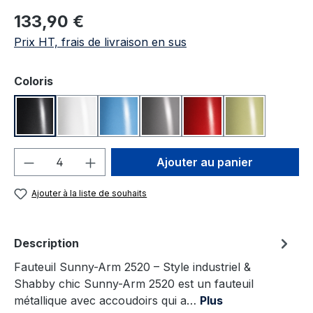
Prix régulier :
133,90 €
Prix HT, frais de livraison en sus
Sélectionnez
Coloris
Anthracite
Blanc
Bleu
Gris
Rouge
Vert
Quantité de produit : Entrez la quantité
Ajouter au panier
Ajouter à la liste de souhaits
Description
Fauteuil Sunny-Arm 2520 – Style industriel &
Shabby chic Sunny-Arm 2520 est un fauteuil
métallique avec accoudoirs qui a…
Plus