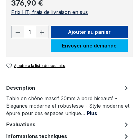
Prix régulier :
376,90 €
Prix HT, frais de livraison en sus
Quantité de produit : Entrez la quantit
Ajouter au panier
Envoyer une demande
Ajouter à la liste de souhaits
Description
Table en chêne massif 30mm à bord biseauté -
Élégance moderne et robustesse - Style moderne et
épuré pour des espaces unique…
Plus
Évaluations
Informations techniques