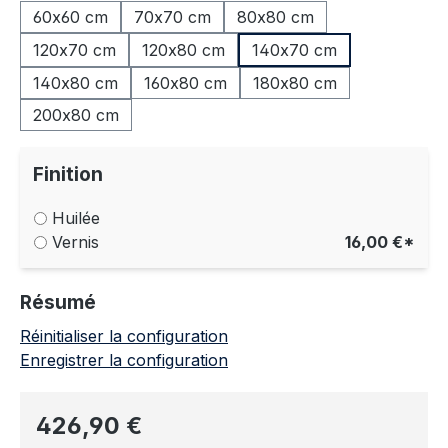
60x60 cm
70x70 cm
80x80 cm
120x70 cm
120x80 cm
140x70 cm
140x80 cm
160x80 cm
180x80 cm
200x80 cm
Finition
Huilée
Vernis
16,00 €*
Résumé
Réinitialiser la configuration
Enregistrer la configuration
Prix régulier :
426,90 €