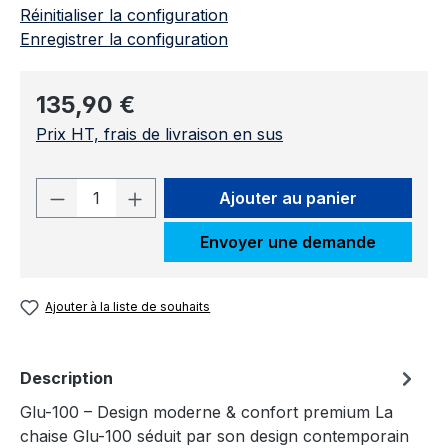
Réinitialiser la configuration
Enregistrer la configuration
Prix régulier :
135,90 €
Prix HT, frais de livraison en sus
Quantité de produit : Entrez la quantit
Ajouter au panier
Envoyer une demande
Ajouter à la liste de souhaits
Description
Glu-100 – Design moderne & confort premium La
chaise Glu-100 séduit par son design contemporain