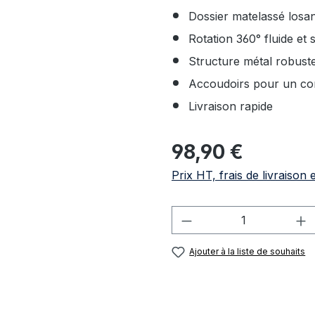
Dossier matelassé losa
Rotation 360° fluide et 
Structure métal robust
Accoudoirs pour un con
Livraison rapide
Prix régulier :
98,90 €
Prix HT, frais de livraison 
Quantité de produi
Ajouter à la liste de souhaits