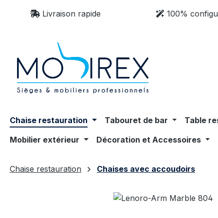
sser au contenu principal
Passer à la recherche
Passer à la navigation principale
Livraison rapide
100% configu
Chaise restauration
Tabouret de bar
Table re
Mobilier extérieur
Décoration et Accessoires
Chaise restauration
Chaises avec accoudoirs
Ignorer la galerie d'images