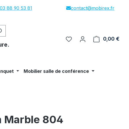
03 88 90 53 81
contact@mobirex.fr
0,00 €
Le p
ure.
anquet
Mobilier salle de conférence
 Marble 804