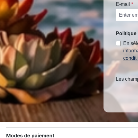
E-mail
*
Politique 
En sél
inform
condit
Les champs
Modes de paiement