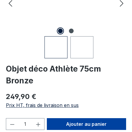
Objet déco Athlète 75cm
Bronze
Prix régulier :
249,90 €
Prix HT, frais de livraison en sus
Quantité de produit : Entrez la quantité
Ajouter au panier