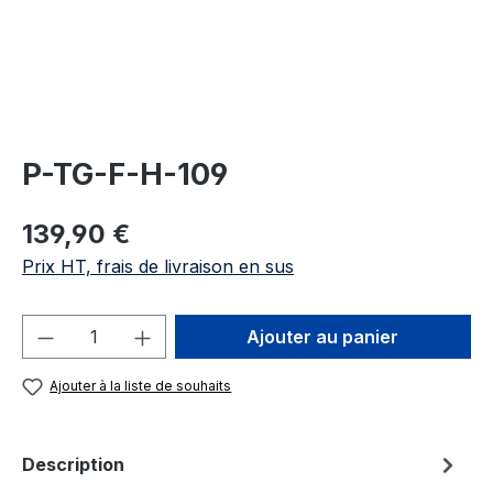
P-TG-F-H-109
Prix régulier :
139,90 €
Prix HT, frais de livraison en sus
Quantité de produit : Entrez la quantité
Ajouter au panier
Ajouter à la liste de souhaits
Description