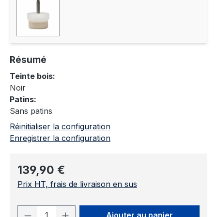
Résumé
Teinte bois:
Noir
Patins:
Sans patins
Réinitialiser la configuration
Enregistrer la configuration
Prix régulier :
139,90 €
Prix HT, frais de livraison en sus
Quantité de produit : Entrez la quantit
Ajouter au panier