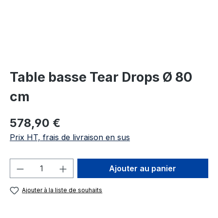
Table basse Tear Drops Ø 80
cm
Prix régulier :
578,90 €
Prix HT, frais de livraison en sus
Quantité de produit : Entrez la quantité
Ajouter au panier
Ajouter à la liste de souhaits