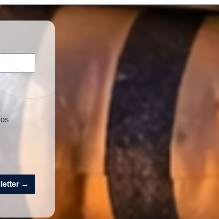
nos
sletter →