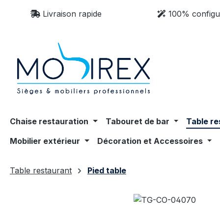
sser au contenu principal
Passer à la recherche
Passer à la navigation principale
Livraison rapide
100% configu
Chaise restauration
Tabouret de bar
Table re
Mobilier extérieur
Décoration et Accessoires
Table restaurant
Pied table
Ignorer la galerie d'images