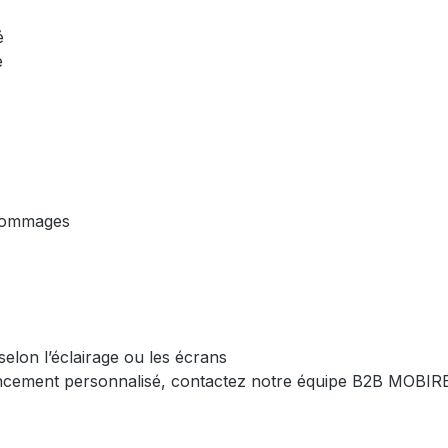
lé
e
 dommages
elon l’éclairage ou les écrans
ncement personnalisé, contactez notre équipe B2B MOBI