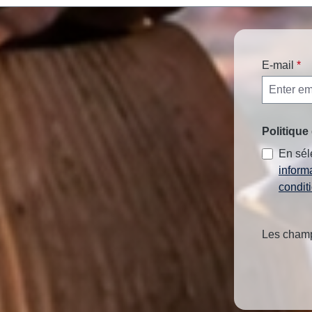
E-mail
*
Politique 
En sél
inform
condit
Les champs