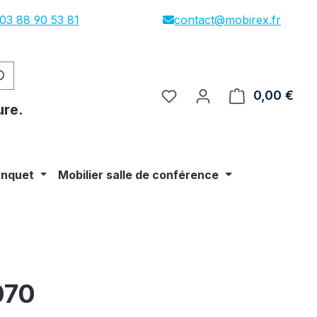
03 88 90 53 81
contact@mobirex.fr
0,00 €
Le p
ure.
anquet
Mobilier salle de conférence
070