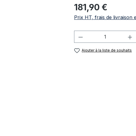
Prix régulier :
181,90 €
Prix HT, frais de livraison 
Quantité de produi
Ajouter à la liste de souhaits