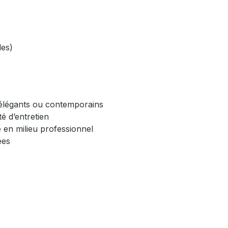
bles)
s élégants ou contemporains
ité d’entretien
ve en milieu professionnel
rées