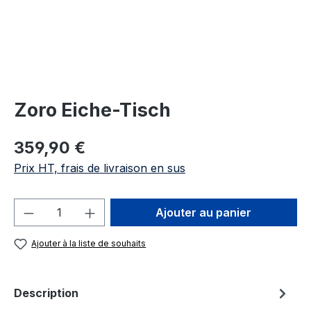
Zoro Eiche-Tisch
Prix régulier :
359,90 €
Prix HT, frais de livraison en sus
Quantité de produit : Entrez la quantité
Ajouter au panier
Ajouter à la liste de souhaits
Description